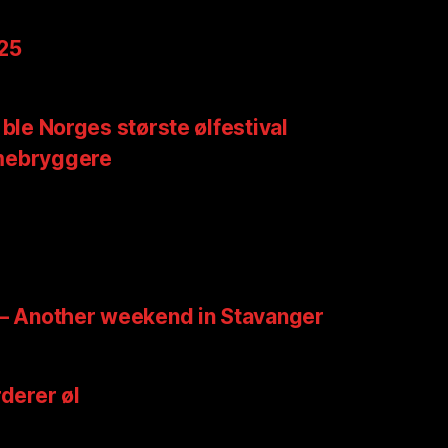
025
 ble Norges største ølfestival
mebryggere
 – Another weekend in Stavanger
rderer øl