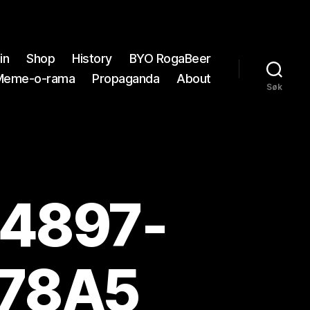
in
Shop
History
BYO RogaBeer
Meme-o-rama
Propaganda
About
Søk
4897-
A78A5