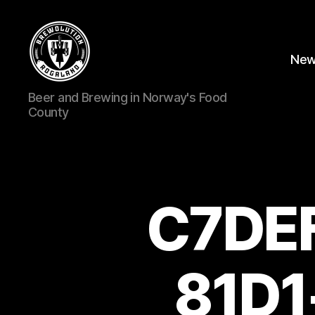
Ne
BREWOLUTION
Beer and Brewing in Norway's Food
ROGALAND
County
C7DE
81D1