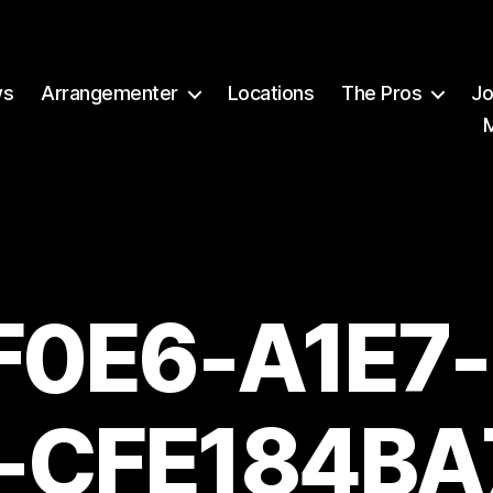
ws
Arrangementer
Locations
The Pros
Jo
F0E6-A1E7-
A
v
-CFE184B
B
r