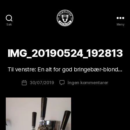
Søk
Meny
BREWOLUTION
ROGALAND
A
v
IMG_20190524_192813
B
r
e
Til venstre: En alt for god bringebær-blond…
w
o
Innleggsforfatter
til
30/07/2019
Ingen kommentarer
l
Publiseringsdato
IMG_2019
u
ti
o
n
is
t