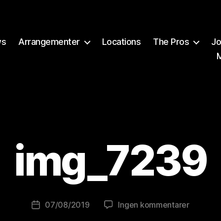
ws
Arrangementer
Locations
The Pros
Jo
A
v
img_7239
B
r
e
w
o
Innleggsforfatter
til
07/08/2019
Ingen kommentarer
Publiseringsdato
lu
img_723