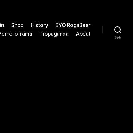
in
Shop
History
BYO RogaBeer
Meme-o-rama
Propaganda
About
Søk
9