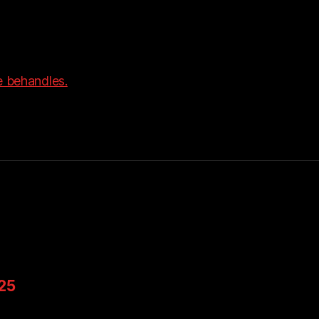
 behandles.
025