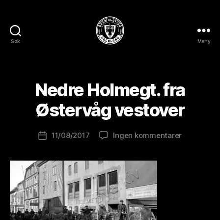
Søk
Meny
BREWOLUTION
ROGALAND
A
v
B
Nedre Holmegt. fra
r
e
Østervåg vestover
w
o
Innleggsforfatter
til
11/08/2017
Ingen kommentarer
l
Publiseringsdato
Nedre
u
Holmegt.
ti
fra
o
Østervåg
n
vestover
is
t