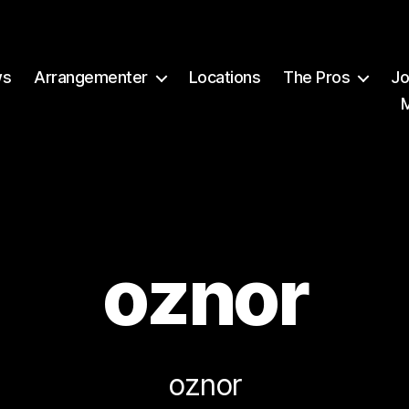
ws
Arrangementer
Locations
The Pros
Jo
oznor
A
v
B
r
oznor
e