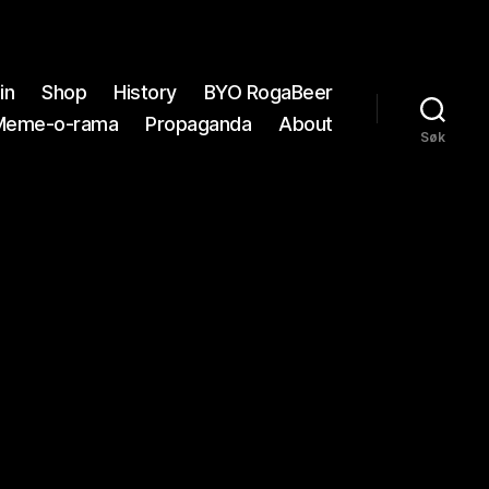
in
Shop
History
BYO RogaBeer
Meme-o-rama
Propaganda
About
Søk