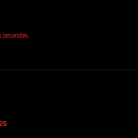
 behandles.
025