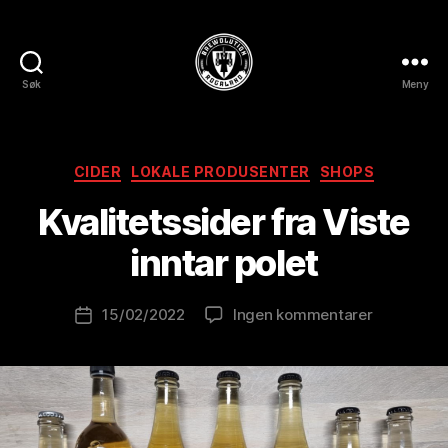
Søk
Meny
BREWOLUTION
ROGALAND
A
Kategorier
CIDER
LOKALE PRODUSENTER
SHOPS
v
B
Kvalitetssider fra Viste
r
e
inntar polet
w
o
Innleggsforfatter
til
15/02/2022
Ingen kommentarer
l
Publiseringsdato
Kvalitetss
u
fra
ti
Viste
o
inntar
n
polet
is
t