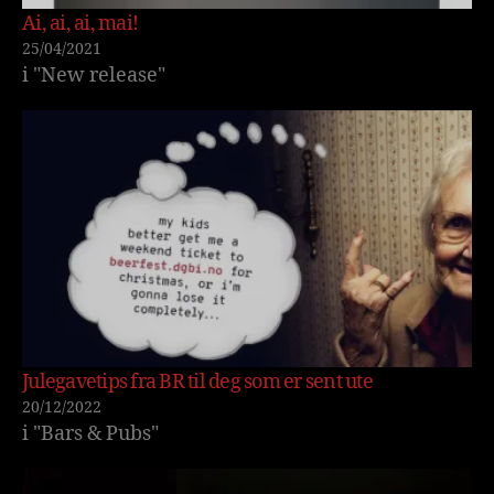
Ai, ai, ai, mai!
25/04/2021
i "New release"
Julegavetips fra BR til deg som er sent ute
20/12/2022
i "Bars & Pubs"