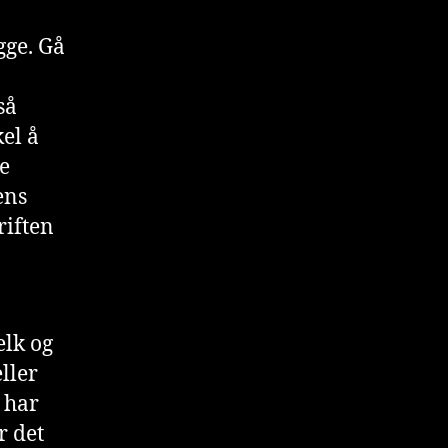
gge. Gå
så
el å
te
ens
riften
elk og
eller
u har
r det