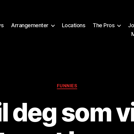
ws
Arrangementer
Locations
The Pros
Jo
Kategorier
FUNNIES
til deg som vi
A
v