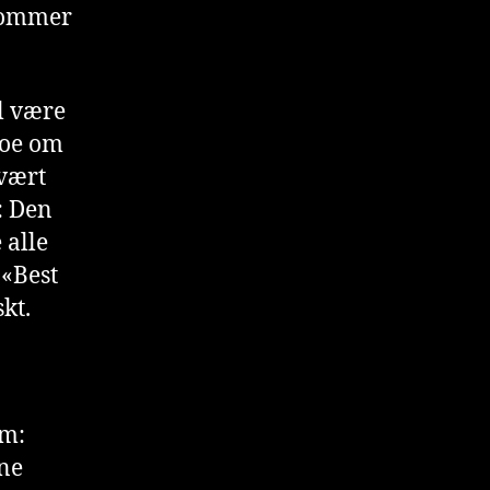
 kommer
il være
noe om
svært
: Den
 alle
 «Best
skt.
um:
nne