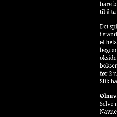
bare b
til å t
Det sp
i stan
øl hel
begren
okside
boksen
før 2 u
Slik h
Ølnav
Selve 
Navnet