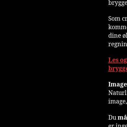
brygge
Som cr
kommer
dine øl
regnin
Les og
brygg
Image
Naturl
image,
Du
m
er ing