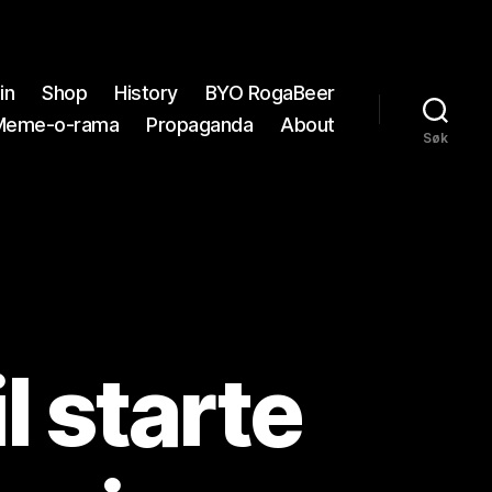
in
Shop
History
BYO RogaBeer
Meme-o-rama
Propaganda
About
Søk
l starte