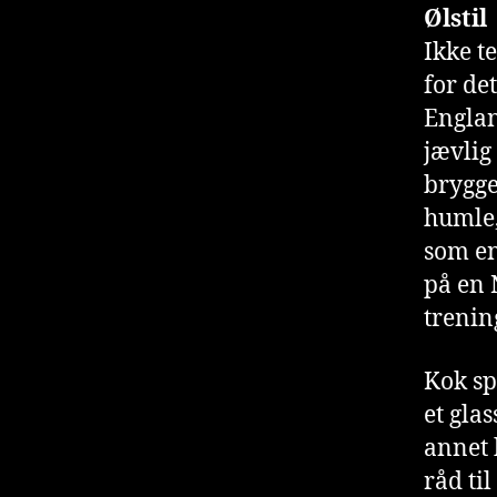
Ølstil
Ikke t
for de
Englan
jævlig
brygge
humle,
som en
på en 
trenin
Kok sp
et glas
annet b
råd ti