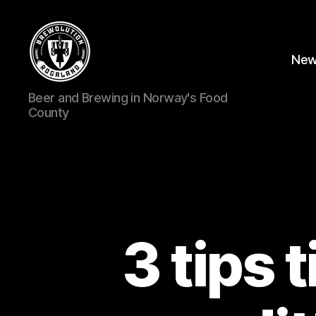
Ne
BREWOLUTION
Beer and Brewing in Norway's Food
ROGALAND
County
3 tips 