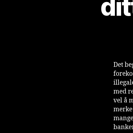
di
Det be
foreko
illegal
med re
vel å m
merke 
mange
banker