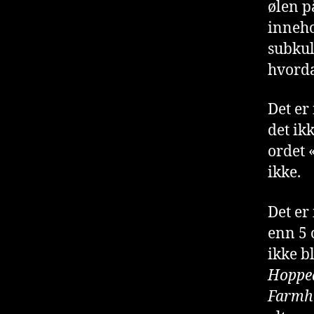
ølen p
inneho
subkul
hvord
Det er
det ik
ordet 
ikke.
Det er
enn 5 
ikke bl
Hopped
Farmho