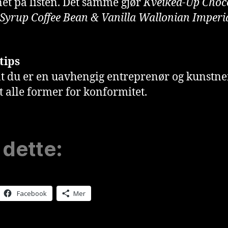
net på listen. Det samme gjør
Kveiked-Up Choc
Syrup Coffee Bean & Vanilla Wallonian Imperi
tips
t du er en uavhengig entreprenør og kunstn
t alle former for konformitet.
 dette:
Facebook
Mer