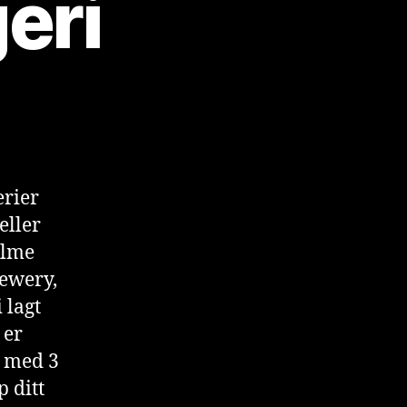
eri
erier
eller
holme
rewery,
 lagt
 er
 med 3
p ditt