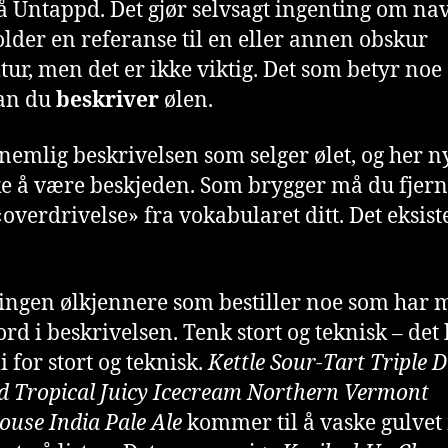
å Untappd. Det gjør selvsagt ingenting om na
lder en referanse til en eller annen obskur
tur, men det er ikke viktig. Det som betyr noe
an du
beskriver
ølen.
 nemlig beskrivelsen som selger ølet, og her n
ke å være beskjeden. Som brygger må du fjer
«overdrivelse» fra vokabularet ditt. Det eksist
 ingen ølkjennere som bestiller noe som har 
ord i beskrivelsen. Tenk stort og teknisk – det
i for stort og teknisk.
Kettle Sour-Tart Triple 
 Tropical Juicy Icecream Northern Vermont
use India Pale Ale
kommer til å vaske gulve