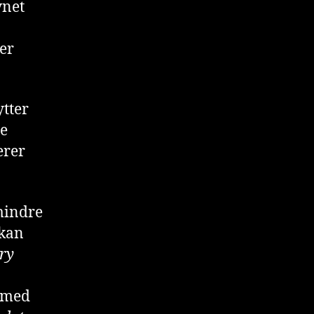
vnet
 er
ytter
ne
erer
mindre
 kan
Dry
t med