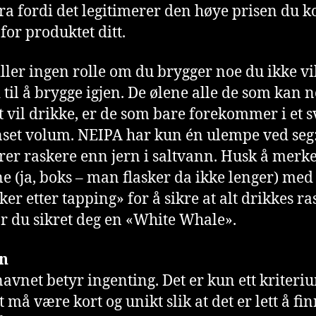
ra fordi det legitimerer den høye prisen du
a for produktet ditt.
iller ingen rolle om du brygger noe du ikke v
d til å brygge igjen. De ølene alle de som kan 
st vil drikke, er de som bare forekommer i et 
set volum. NEIPA har kun én ulempe ved seg
rer raskere enn jern i saltvann. Husk å merke
e (ja, boks – man flasker da ikke lenger) med
ker etter tapping» for å sikre at alt drikkes ra
ar du sikret deg en «White Whale».
n
navnet betyr ingenting. Det er kun ett kriteri
 må være kort og unikt slik at det er lett å fi