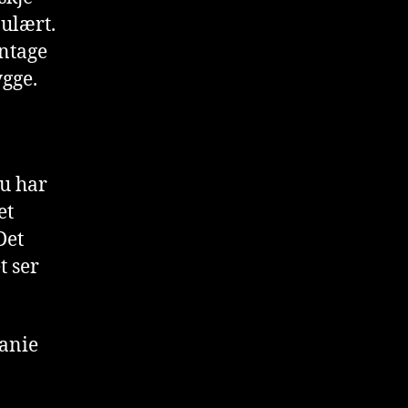
pulært.
intage
ygge.
du har
et
Det
t ser
eanie