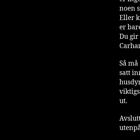
noen s
Eller 
er bar
Du gir
Carhar
Så må 
satt i
husdyr
viktigs
ut.
Avslut
utenpå