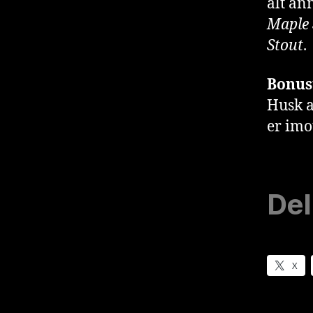
alt an
Maple 
Stout
.
Bonus
Husk a
er imo
Del
X