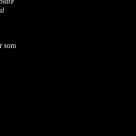
olate
al
er som