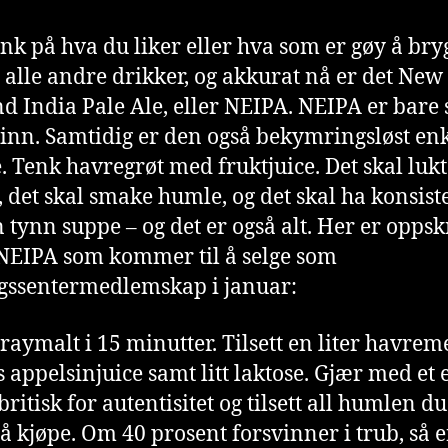
enk på hva du liker eller hva som er gøy å bry
t alle andre drikker, og akkurat nå er det New
d India Pale Ale, eller NEIPA. NEIPA er bare 
 inn. Samtidig er den også bekymringsløst enk
. Tenk havregrøt med fruktjuice. Det skal luk
 det skal smake humle, og det skal ha konsist
 tynn suppe – og det er også alt. Her er oppsk
NEIPA som kommer til å selge som
gssentermedlemskap i januar:
raymalt i 15 minutter. Tilsett en liter havrem
s appelsinjuice samt litt laktose. Gjær med et 
ritisk for autentisitet og tilsett all humlen d
l å kjøpe. Om 40 prosent forsvinner i trub, så e