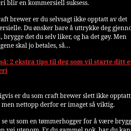
ri blir en kommersiell suksess.
aft brewer er du selvsagt ikke opptatt av det
sielle. Du ønsker bare å uttrykke deg gjen
, brygge det du selv liker, og ha det gøy. Men
gene skal jo betales, så…
så: 2 ekstra tips til deg som vil starte ditt 
eri
igvis er du som craft brewer slett ikke opptatt
 men nettopp derfor er imaget så viktig.
å
se ut som en tømmerhogger for å være brygg
en vei utenom. Er du gammel nok, har du kan