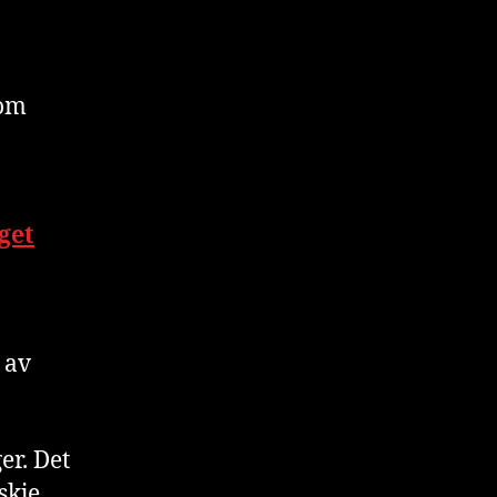
nom
eget
 av
er. Det
skje