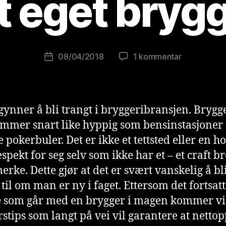
tt eget brygg
B
r
e
w
o
Innleggsforfatter
til
08/04/2018
1 kommentar
Publiseringsdato
lu
3
ti
tips
o
til
ni
deg
gynner å bli trangt i bryggeribransjen. Brygg
s
som
t
mmer snart like hyppig som bensinstasjoner 
vil
e pokerbuler. Det er ikke et tettsted eller en 
starte
ditt
spekt for seg selv som ikke har et – et craft b
eget
erke. Dette gjør at det er svært vanskelig å bli
bryggeri
til om man er ny i faget. Ettersom det fortsatt
 som går med en brygger i magen kommer vi
stips som langt på vei vil garantere at nettop