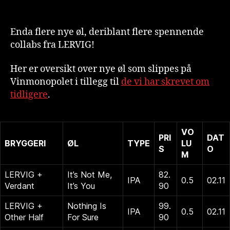
Enda flere nye øl, deriblant flere spennende
collabs fra LERVIG!
Her er oversikt over nye øl som slippes på
Vinmonopolet i tillegg til
de vi har skrevet om
tidligere
.
VO
PRI
DAT
BRYGGERI
ØL
TYPE
LU
S
O
M
LERVIG +
It’s Not Me,
82.
IPA
0.5
02.11
Verdant
It’s You
90
LERVIG +
Nothing Is
99.
IPA
0.5
02.11
Other Half
For Sure
90