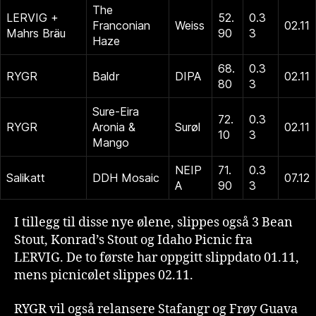
The
LERVIG +
52.
0.3
Franconian
Weiss
02.11
Mahrs Bräu
90
3
Haze
68.
0.3
RYGR
Baldr
DIPA
02.11
80
3
Sure-Eira
72.
0.3
RYGR
Aronia &
Surøl
02.11
10
3
Mango
NEIP
71.
0.3
Salikatt
DDH Mosaic
07.12
A
90
3
I tillegg til disse nye ølene, slippes også 3 Bean
Stout, Konrad’s Stout og Idaho Picnic fra
LERVIG. De to første har oppgitt slippdato 01.11,
mens picnicølet slippes 02.11.
RYGR vil også relansere Stafangr og Frøy Guava