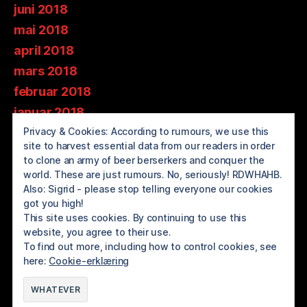
juni 2018
mai 2018
april 2018
mars 2018
februar 2018
januar 2018
Privacy & Cookies: According to rumours, we use this
desember 2017
site to harvest essential data from our readers in order
november 2017
to clone an army of beer berserkers and conquer the
oktober 2017
world. These are just rumours. No, seriously! RDWHAHB.
Also: Sigrid - please stop telling everyone our cookies
september 2017
got you high!
august 2017
This site uses cookies. By continuing to use this
website, you agree to their use.
juli 2017
To find out more, including how to control cookies, see
here:
Cookie-erklæring
© 2026
BREWOLUTION ROGALAND
Opp
↑