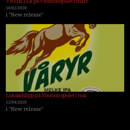
3 NYHETER på Vinmonopolet i mars
10/02/2020
i "New release"
Lokalølslipp på Vinmonopolet i mai
12/04/2020
i "New release"