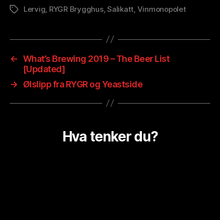
Lervig
,
RYGR Brygghus
,
Salikatt
,
Vinmonopolet
Stikkord
←
What’s Brewing 2019 – The Beer List
[Updated]
→
Ølslipp fra RYGR og Yeastside
Hva tenker du?