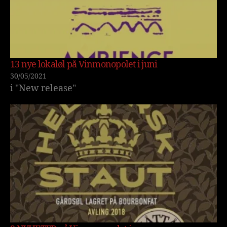
13 nye lokaløl på Vinmonopolet i juni
30/05/2021
i "New release"