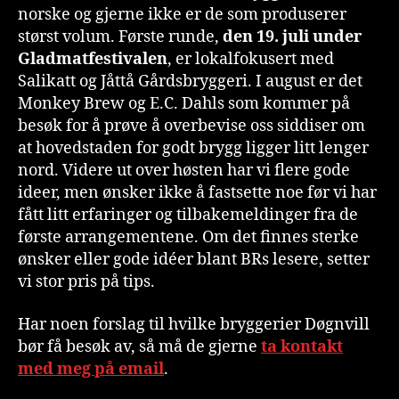
norske og gjerne ikke er de som produserer
størst volum. Første runde,
den 19. juli under
Gladmatfestivalen
, er lokalfokusert med
Salikatt og Jåttå Gårdsbryggeri. I august er det
Monkey Brew og E.C. Dahls som kommer på
besøk for å prøve å overbevise oss siddiser om
at hovedstaden for godt brygg ligger litt lenger
nord. Videre ut over høsten har vi flere gode
ideer, men ønsker ikke å fastsette noe før vi har
fått litt erfaringer og tilbakemeldinger fra de
første arrangementene. Om det finnes sterke
ønsker eller gode idéer blant BRs lesere, setter
vi stor pris på tips.
Har noen forslag til hvilke bryggerier Døgnvill
bør få besøk av, så må de gjerne
ta kontakt
med meg på email
.