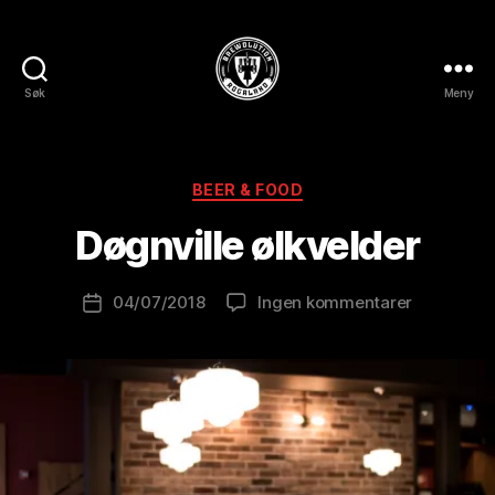
Søk
Meny
BREWOLUTION
A
ROGALAND
v
B
Kategorier
BEER & FOOD
r
e
Døgnville ølkvelder
w
o
Innleggsforfatter
til
04/07/2018
Ingen kommentarer
l
Publiseringsdato
Døgnville
u
ølkvelder
ti
o
n
is
t