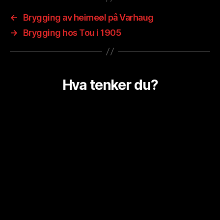
←
Brygging av heimeøl på Varhaug
→
Brygging hos Tou i 1905
Hva tenker du?