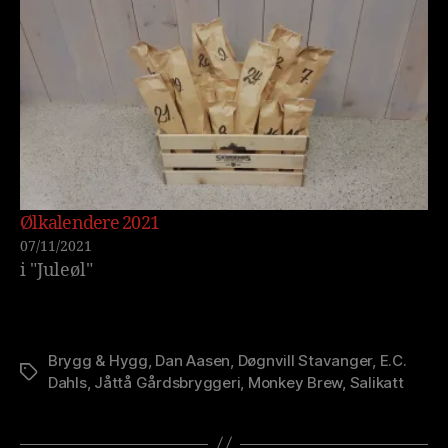
Ølkalendere 2021
07/11/2021
i "Juleøl"
Brygg & Hygg
,
Dan Aasen
,
Døgnvill Stavanger
,
E.C.
Stikkord
Dahls
,
Jåttå Gårdsbryggeri
,
Monkey Brew
,
Salikatt