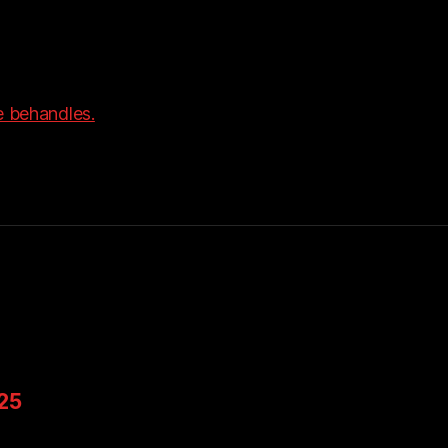
 behandles.
025