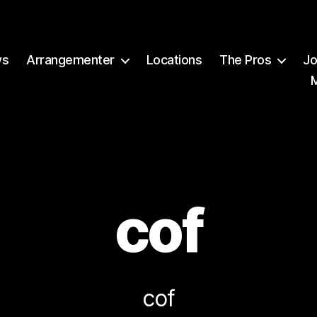
ws
Arrangementer
Locations
The Pros
Jo
cof
A
v
B
r
cof
e