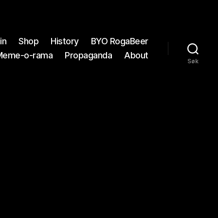
in
Shop
History
BYO RogaBeer
Meme-o-rama
Propaganda
About
Søk