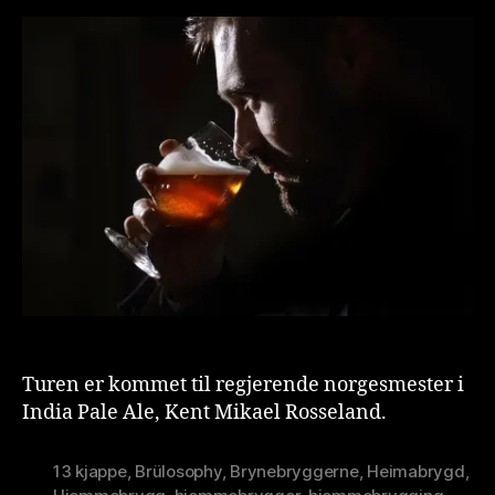
med
o
Kent
n
Mikael
is
Rosseland
t
Turen er kommet til regjerende norgesmester i
India Pale Ale, Kent Mikael Rosseland.
13 kjappe
,
Brülosophy
,
Brynebryggerne
,
Heimabrygd
,