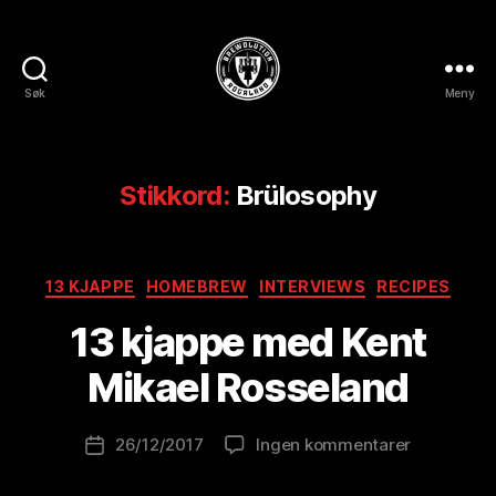
Søk
Meny
BREWOLUTION
ROGALAND
Stikkord:
Brülosophy
A
Kategorier
13 KJAPPE
HOMEBREW
INTERVIEWS
RECIPES
v
B
13 kjappe med Kent
r
e
Mikael Rosseland
w
o
Innleggsforfatter
til
26/12/2017
Ingen kommentarer
l
Publiseringsdato
13
u
kjappe
ti