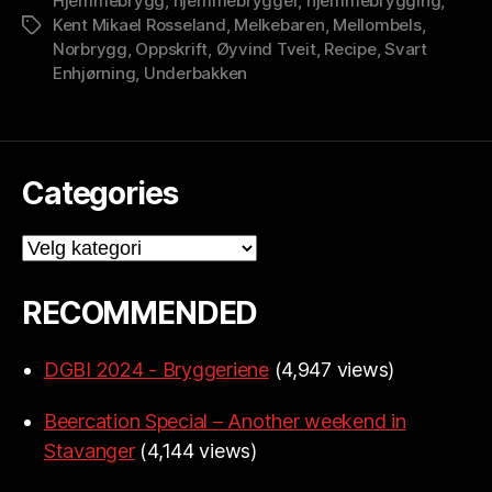
Hjemmebrygg
,
hjemmebrygger
,
hjemmebrygging
,
Kent Mikael Rosseland
,
Melkebaren
,
Mellombels
,
Stikkord
Norbrygg
,
Oppskrift
,
Øyvind Tveit
,
Recipe
,
Svart
Enhjørning
,
Underbakken
Categories
Categories
RECOMMENDED
DGBI 2024 - Bryggeriene
(4,947 views)
Beercation Special – Another weekend in
Stavanger
(4,144 views)