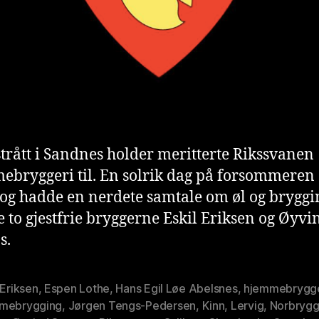
trått i Sandnes holder meritterte Rikssvanen
bryggeri til. En solrik dag på forsommeren
 og hadde en nerdete samtale om øl og bryggi
 to gjestfrie bryggerne Eskil Eriksen og Øyvi
s.
 Eriksen
,
Espen Lothe
,
Hans Egil Løe Abelsnes
,
hjemmebrygg
mebrygging
,
Jørgen Tengs-Pedersen
,
Kinn
,
Lervig
,
Norbryg