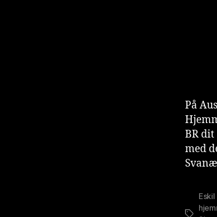
På Aus
Hjemme
BR dit
med de
Svanæ
Eskil
hjem
Stikkord