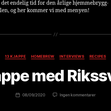
 det endelig tid for den årlige hjemmebrygg-
alen, og her kommer vi med menyen!
Kategorier
A
13 KJAPPE
HOMEBREW
INTERVIEWS
RECIPES
v
B
appe med Riks
r
e
w
o
Innleggsforfatter
til
08/09/2020
Ingen kommentarer
Publiseringsdato
lu
13
ti
kjappe
o