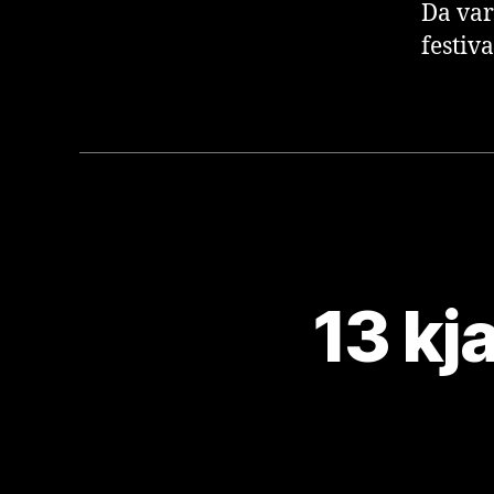
Da var
festiv
13 kj