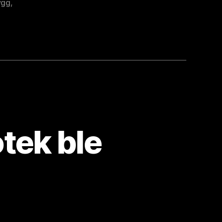
ygg
,
otek ble