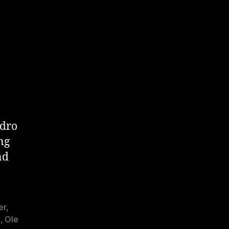
 dro
ng
nd
er
,
g
,
Ole