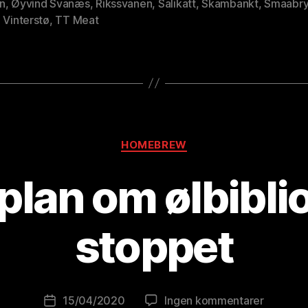
n
,
Øyvind Svanæs
,
Rikssvanen
,
Salikatt
,
Skambankt
,
Smaabr
 Vinterstø
,
TT Meat
Kategorier
HOMEBREW
plan om ølbibli
A
v
B
stoppet
r
e
w
o
Innleggsforfatter
til
15/04/2020
Ingen kommentarer
Publiseringsdato