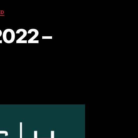
ED
2022 –
d
l