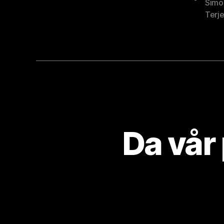
Simo
Terje
Da vår 