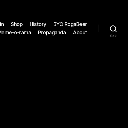
in
Shop
History
BYO RogaBeer
Meme-o-rama
Propaganda
About
Søk