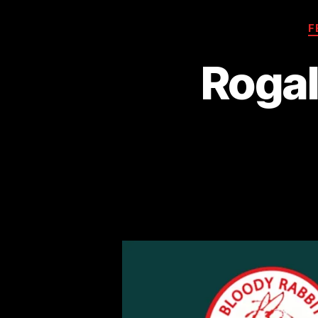
F
Rogal