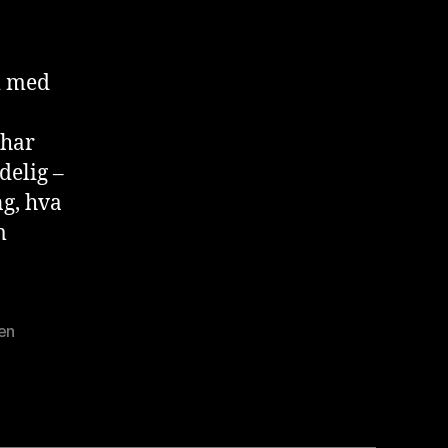
i med
 har
delig –
g, hva
m
en