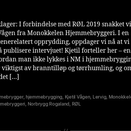
ni
Kjetil
s
Vågen
t
lager: I forbindelse med RØL 2019 snakket v
 Vågen fra Monokkelen Hjemmebryggeri. I en
enerelatert opprydding, oppdager vi nå at vi
 publisere intervjuet! Kjetil forteller her – en
rdan man ikke lykkes i NM i hjemmebryggin
 viktigst av branntilløp og tørrhumling, og o
det […]
mebrygger
,
hjemmebrygging
,
Kjetil Vågen
,
Lervig
,
Monokkel
mebryggeri
,
Norbrygg Rogaland
,
RØL