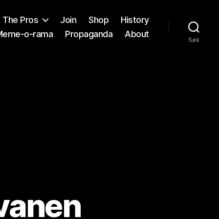
The Pros
Join
Shop
History
Meme-o-rama
Propaganda
About
Søk
svanen