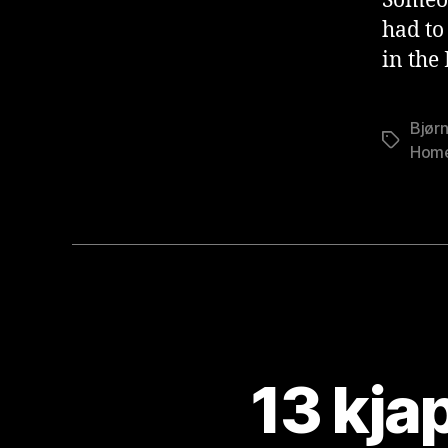
Someon
had to
in the
Bjørn
Stikkord
Home
13 kja