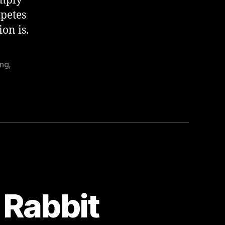
imply
mpetes
on is.
ng
,
 Rabbit