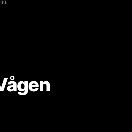
ygg
,
 Vågen