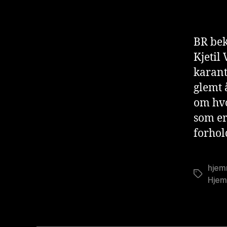
BR bek
Kjetil
karant
glemt å
om hvo
som er
forhol
hjem
Stikkord
Hjem