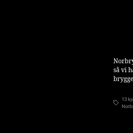
Norbry
så vi 
brygge
13 k
Stikkord
Norb