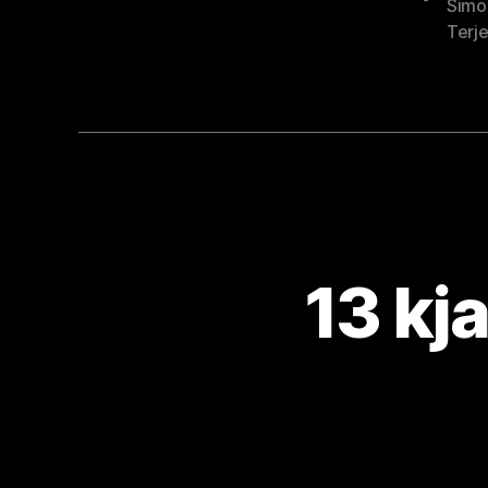
Simo
Terje
13 kj