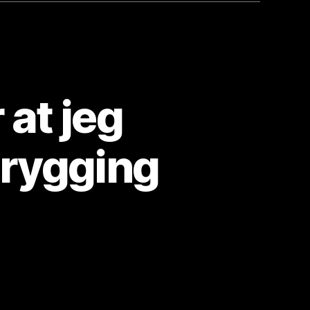
 at jeg
rygging