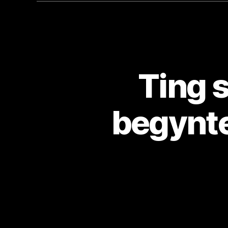
Ting s
begynt