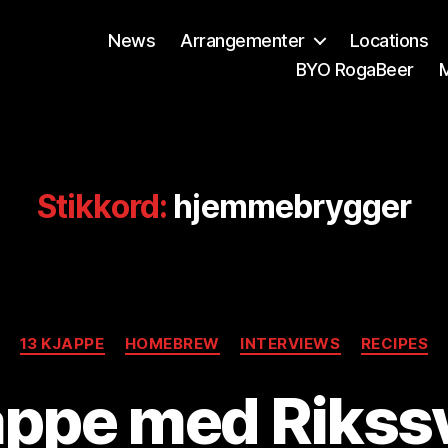
News
Arrangementer
Locations
BYO RogaBeer
Stikkord:
hjemmebrygger
Kategorier
A
13 KJAPPE
HOMEBREW
INTERVIEWS
RECIPES
v
B
appe med Riks
r
e