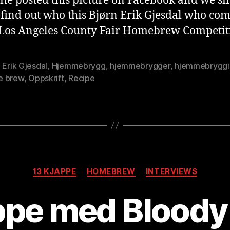
e posted this picture on Facebook and we s
 find out who this Bjørn Erik Gjesdal who co
 Los Angeles County Fair Homebrew Competiti
 Erik Gjesdal
,
Hjemmebrygg
,
hjemmebrygger
,
hjemmebryggi
 brew
,
Oppskrift
,
Recipe
Kategorier
A
13 KJAPPE
HOMEBREW
INTERVIEWS
v
B
ppe med Bloody
r
e