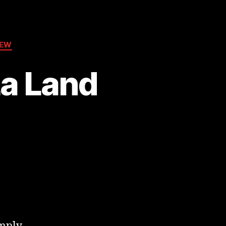
EW
La Land