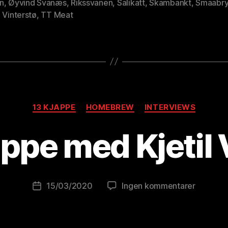
n
,
Øyvind Svanæs
,
Rikssvanen
,
Salikatt
,
Skambankt
,
Smaabr
 Vinterstø
,
TT Meat
Kategorier
A
13 KJAPPE
HOMEBREW
INTERVIEWS
v
B
appe med Kjetil
r
e
w
o
Innleggsforfatter
til
15/03/2020
Ingen kommentarer
Publiseringsdato
lu
13
ti
kjappe
o
med