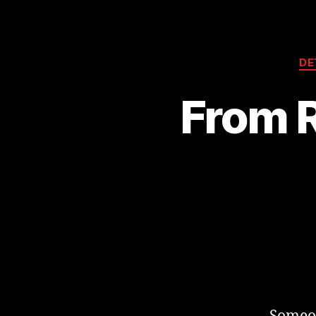
DE
From R