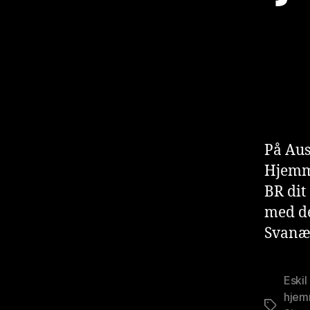
På Aus
Hjemme
BR dit
med de
Svanæ
Eskil
hjem
Stikkord