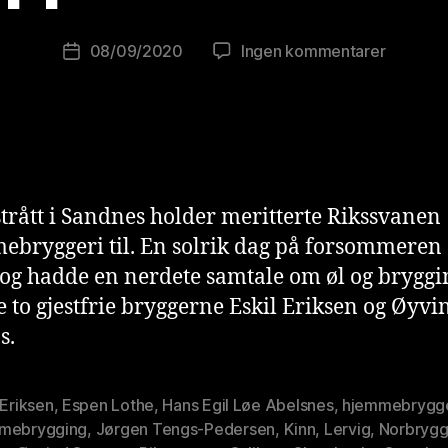
w
o
Innleggsforfatter
til
08/09/2020
Ingen kommentarer
Publiseringsdato
lu
13
ti
kjappe
o
med
ni
Rikssva
s
t
trått i Sandnes holder meritterte Rikssvanen
bryggeri til. En solrik dag på forsommeren
 og hadde en nerdete samtale om øl og bryggi
 to gjestfrie bryggerne Eskil Eriksen og Øyvi
s.
 Eriksen
,
Espen Lothe
,
Hans Egil Løe Abelsnes
,
hjemmebrygg
mebrygging
,
Jørgen Tengs-Pedersen
,
Kinn
,
Lervig
,
Norbryg