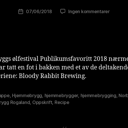
w
o
Innleggsforfatter
til
07/06/2018
Ingen kommentarer
Publiseringsdato
lu
13
ti
kjappe
o
med
ni
Bloody
s
Rabbit
t
ggs ølfestival Publikumsfavoritt 2018 nærme
har tatt en fot i bakken med et av de deltakend
riene: Bloody Rabbit Brewing.
jappe
,
Hjemmebrygg
,
hjemmebrygger
,
hjemmebrygging
,
Nor
rygg Rogaland
,
Oppskrift
,
Recipe