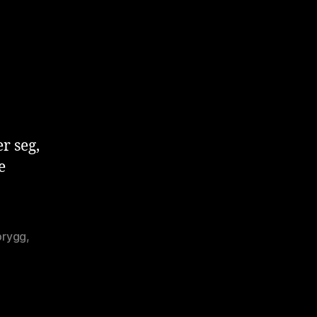
r seg,
e
brygg
,