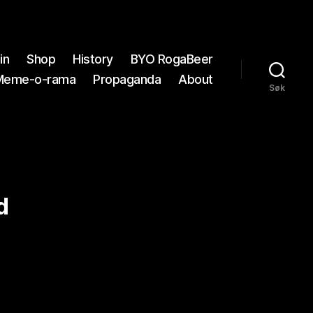
in
Shop
History
BYO RogaBeer
Meme-o-rama
Propaganda
About
Søk
d