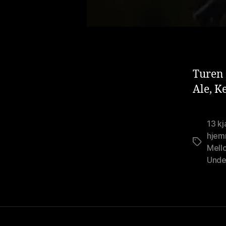
Turen 
Ale, K
13 k
hjem
Stikkord
Mell
Unde