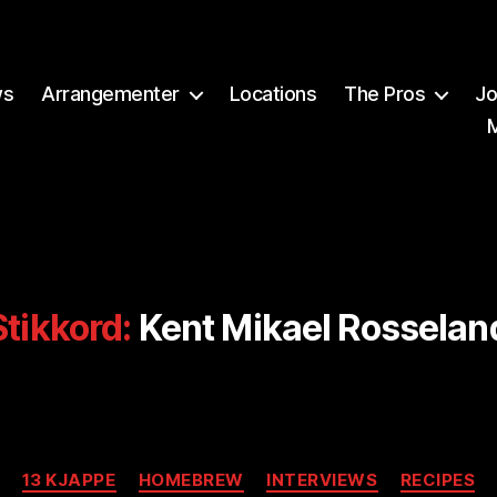
ws
Arrangementer
Locations
The Pros
Jo
Stikkord:
Kent Mikael Rosselan
Kategorier
13 KJAPPE
HOMEBREW
INTERVIEWS
RECIPES