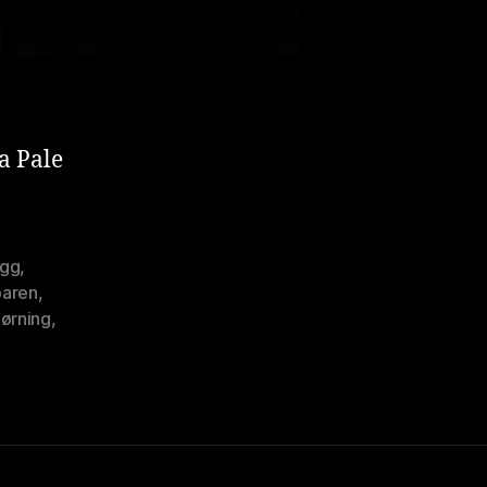
a Pale
gg
,
aren
,
jørning
,