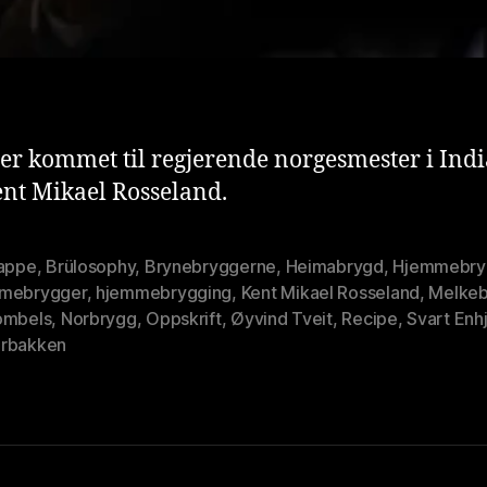
er kommet til regjerende norgesmester i Indi
ent Mikael Rosseland.
jappe
,
Brülosophy
,
Brynebryggerne
,
Heimabrygd
,
Hjemmebry
mebrygger
,
hjemmebrygging
,
Kent Mikael Rosseland
,
Melkeb
ombels
,
Norbrygg
,
Oppskrift
,
Øyvind Tveit
,
Recipe
,
Svart Enh
rbakken