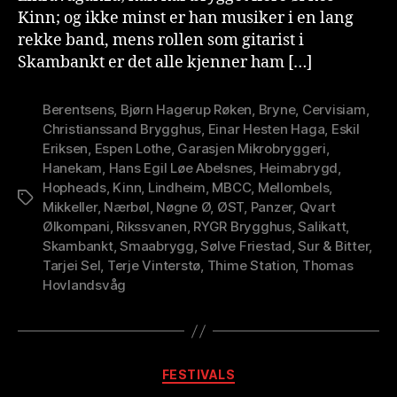
Kinn; og ikke minst er han musiker i en lang
rekke band, mens rollen som gitarist i
Skambankt er det alle kjenner ham […]
Berentsens
,
Bjørn Hagerup Røken
,
Bryne
,
Cervisiam
,
Christianssand Brygghus
,
Einar Hesten Haga
,
Eskil
Eriksen
,
Espen Lothe
,
Garasjen Mikrobryggeri
,
Hanekam
,
Hans Egil Løe Abelsnes
,
Heimabrygd
,
Hopheads
,
Kinn
,
Lindheim
,
MBCC
,
Mellombels
,
Stikkord
Mikkeller
,
Nærbøl
,
Nøgne Ø
,
ØST
,
Panzer
,
Qvart
Ølkompani
,
Rikssvanen
,
RYGR Brygghus
,
Salikatt
,
Skambankt
,
Smaabrygg
,
Sølve Friestad
,
Sur & Bitter
,
Tarjei Sel
,
Terje Vinterstø
,
Thime Station
,
Thomas
Hovlandsvåg
A
Kategorier
FESTIVALS
v