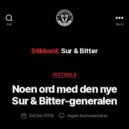
Søk
Meny
BREWOLUTION
ROGALAND
Stikkord:
Sur & Bitter
A
Kategorier
FESTIVALS
v
B
Noen ord med den nye
r
e
Sur & Bitter-generalen
w
o
Innleggsforfatter
til
04/04/2019
Ingen kommentarer
l
Publiseringsdato
Noen
u
ord
ti