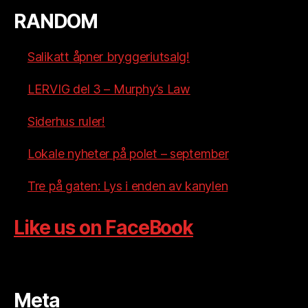
RANDOM
Salikatt åpner bryggeriutsalg!
LERVIG del 3 – Murphy’s Law
Siderhus ruler!
Lokale nyheter på polet – september
Tre på gaten: Lys i enden av kanylen
Like us on FaceBook
Meta