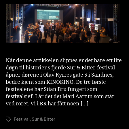
med
o
den
n
nye
is
Sur
t
&
Bitter-
generalen
Når denne artikkelen slippes er det bare ett lite
døgn til historiens fjerde Sur & Bitter-festival
åpner dørene i Olav Kyrres gate 5 i Sandnes,
bedre kjent som KINOKINO. De tre første
festivalene har Stian Bru fungert som
festivalsjef. I år det det Mari Aartun som står
ved roret. Vi i BR har fått noen […]
Festival
,
Sur & Bitter
Stikkord