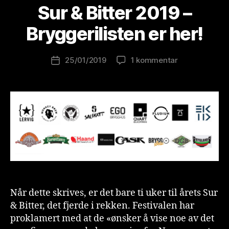
B
Sur & Bitter 2019 –
r
e
Bryggerilisten er her!
w
o
Innleggsforfatter
til
25/01/2019
1 kommentar
l
Publiseringsdato
Sur
u
&
ti
Bitter
o
2019
n
–
is
Bryggerilisten
t
er
her!
Når dette skrives, er det bare ti uker til årets Sur
& Bitter, det fjerde i rekken. Festivalen har
proklamert med at de «ønsker å vise noe av det