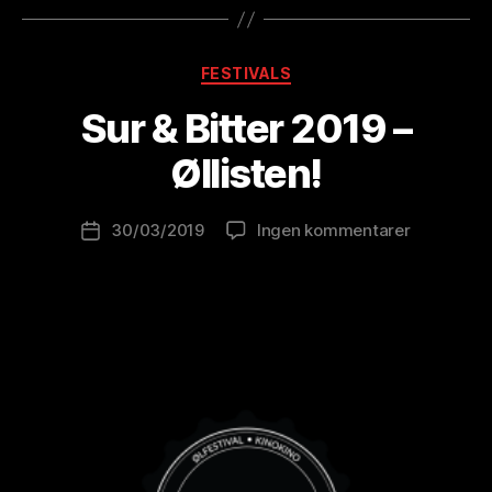
A
Kategorier
FESTIVALS
v
B
Sur & Bitter 2019 –
r
e
Øllisten!
w
o
Innleggsforfatter
til
30/03/2019
Ingen kommentarer
l
Publiseringsdato
Sur
u
&
ti
Bitter
o
2019
n
–
is
Øllisten!
t