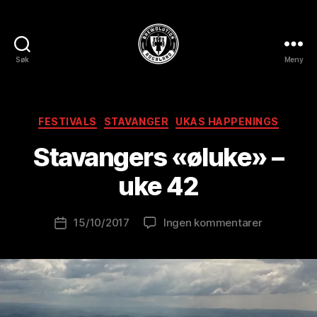
Søk
Meny
BREWOLUTION
ROGALAND
A
Kategorier
FESTIVALS
STAVANGER
UKAS HAPPENINGS
v
B
Stavangers «øluke» –
r
e
uke 42
w
o
Innleggsforfatter
til
15/10/2017
Ingen kommentarer
l
Publiseringsdato
Stavanger
u
«øluke»
ti
–
o
uke
n
42
is
t