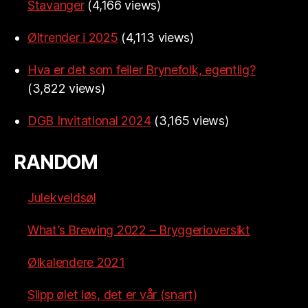
Stavanger
(4,166 views)
Øltrender i 2025
(4,113 views)
Hva er det som feiler Brynefolk, egentlig?
(3,822 views)
DGB Invitational 2024
(3,165 views)
RANDOM
Julekveldsøl
What’s Brewing 2022 – Bryggerioversikt
Ølkalendere 2021
Slipp ølet løs, det er vår (snart)