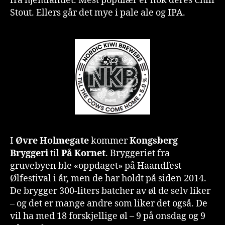
fra hjemlandet. Mest populær er nok deres Chili
Stout. Ellers går det mye i pale ale og IPA.
I
Øvre Holmegate
kommer
Kongsberg
Bryggeri
til
På Kornet
. Bryggeriet fra
gruvebyen ble «oppdaget» på Haandfest
Ølfestival i år, men de har holdt på siden 2014.
De brygger 300-liters batcher av øl de selv liker
– og det er mange andre som liker det også. De
vil ha med 18 forskjellige øl – 9 på onsdag og 9