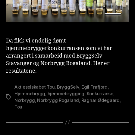
is
t
Da fikk vi endelig dømt
hjemmebryggerkonkurransen som vi har
arrangert i samarbeid med BryggSelv
Stavanger og Norbrygg Rogaland. Her er
resultatene.
Aktieselskabet Tou
,
BryggSelv
,
Egil Frafjord
,
Hjemmebrygg
,
hjemmebrygging
,
Konkurranse
,
Stikkord
Norbrygg
,
Norbrygg Rogaland
,
Ragnar Ødegaard
,
Tou
A