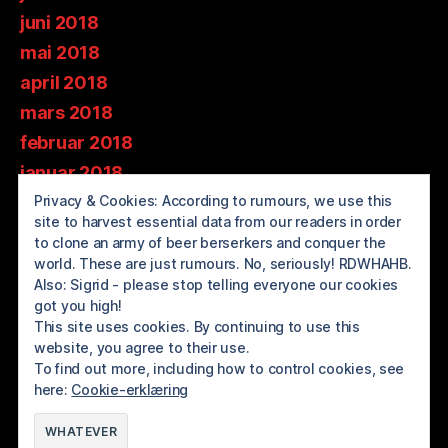
juni 2018
mai 2018
april 2018
mars 2018
februar 2018
januar 2018
desember 2017
Privacy & Cookies: According to rumours, we use this
site to harvest essential data from our readers in order
november 2017
to clone an army of beer berserkers and conquer the
oktober 2017
world. These are just rumours. No, seriously! RDWHAHB.
Also: Sigrid - please stop telling everyone our cookies
september 2017
got you high!
august 2017
This site uses cookies. By continuing to use this
website, you agree to their use.
juli 2017
To find out more, including how to control cookies, see
here:
Cookie-erklæring
© 2026
BREWOLUTION ROGALAND
Opp
↑