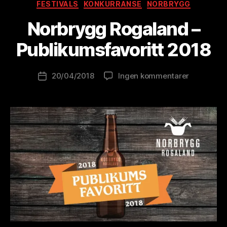
Kategorier
FESTIVALS
KONKURRANSE
NORBRYGG
v
B
Norbrygg Rogaland –
r
e
Publikumsfavoritt 2018
w
o
Innleggsforfatter
til
20/04/2018
Ingen kommentarer
l
Publiseringsdato
Norbrygg
u
Rogaland
ti
–
o
Publikumsf
n
2018
is
t