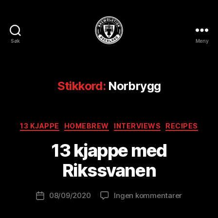
Søk
Meny
BREWOLUTION
ROGALAND
Stikkord:
Norbrygg
A
Kategorier
13 KJAPPE
HOMEBREW
INTERVIEWS
RECIPES
v
B
13 kjappe med
r
e
Rikssvanen
w
o
Innleggsforfatter
til
08/09/2020
Ingen kommentarer
l
Publiseringsdato
13
u
kjappe
ti