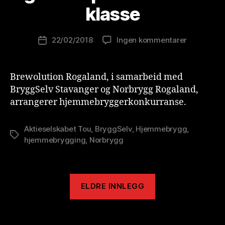
e
klasse
w
o
Innleggsforfatter
til
22/02/2018
Ingen kommentarer
l
Publiseringsdato
Hjemmebry
u
–
ti
Tou
o
Brewolution Rogaland, i samarbeid med
Pilsner-
n
BryggSelv Stavanger og Norbrygg Rogaland,
klone
is
arrangerer hjemmebryggerkonkurranse.
og
t
Norsk
pilsner
Aktieselskabet Tou
,
BryggSelv
,
Hjemmebrygg
,
Stikkord
butikk-
hjemmebrygging
,
Norbrygg
klasse
ELDRE INNLEGG