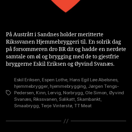
På Austrått i Sandnes holder meritterte
Rikssvanen Hjemmebryggeri til. En solrik dag
på forsommeren dro BR dit og hadde en nerdete
samtale om øl og brygging med de to gjestfrie
bryggerne Eskil Eriksen og Øyvind Svanæs.
Eskil Eriksen
,
Espen Lothe
,
Hans Egil Løe Abelsnes
,
hjemmebrygger
,
hjemmebrygging
,
Jørgen Tengs-
Pedersen
,
Kinn
,
Lervig
,
Norbrygg
,
Ole Simon
,
Øyvind
Stikkord
Svanæs
,
Rikssvanen
,
Salikatt
,
Skambankt
,
Smaabrygg
,
Terje Vinterstø
,
TT Meat