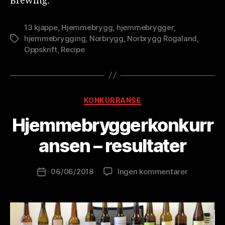
Brewing.
13 kjappe
,
Hjemmebrygg
,
hjemmebrygger
,
hjemmebrygging
,
Norbrygg
,
Norbrygg Rogaland
,
Stikkord
Oppskrift
,
Recipe
A
Kategorier
KONKURRANSE
v
B
Hjemmebryggerkonkurr
r
e
ansen – resultater
w
o
Innleggsforfatter
til
06/06/2018
Ingen kommentarer
l
Publiseringsdato
Hjemmebr
u
–
ti
resultater
o
n