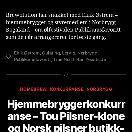
Brewolution har snakket med Eirik Østrem –
hjemmebrygger og styremedlem i Norbrygg
Rogaland – om ølfestivalen Publikumsfavoritt
som de i år arrangererer for første gang.
Eirik Østrem
,
Gulating
,
Lervig
,
Norbrygg
,
Stikkord
Publikumsfavoritt
,
True North Bar
,
Yeastside
Kategorier
HOMEBREW
KONKURRANSE
NORBRYGG
Hjemmebryggerkonkurr
A
anse – Tou Pilsner-klone
v
B
og Norsk pilsner butikk-
r